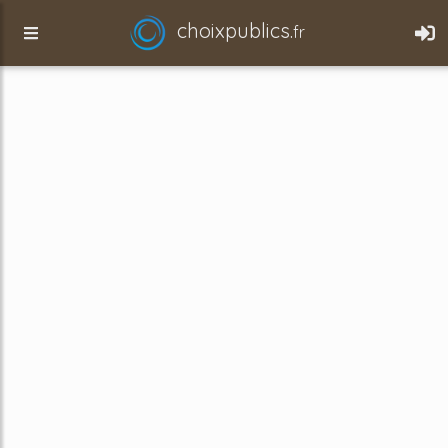
choixpublics.
fr